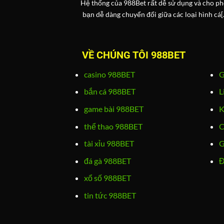
Hệ thống của 988Bet rất dễ sử dụng và cho p
nh tranh và phản
bạn dễ dàng chuyển đổi giữa các loại hình cá[..
VỀ CHÚNG TÔI 988BET
casino 988BET
G
bắn cá 988BET
L
game bài 988BET
K
thể thao 988BET
C
tài xỉu 988BET
G
đá gà 988BET
Đ
xổ số 988BET
tin tức 988BET