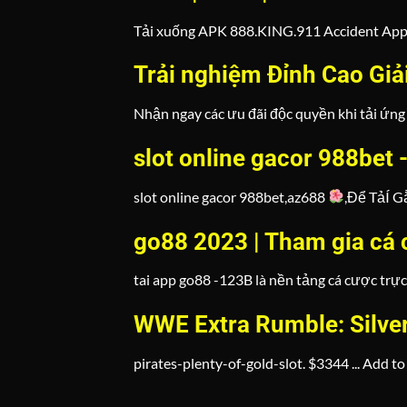
Tải xuống APK 888.KING.911 Accident App (
Trải nghiệm Đỉnh Cao Giả
Nhận ngay các ưu đãi độc quyền khi tải ứng
slot online gacor 988bet -
slot online gacor 988bet,az688
,Để TảÍ G
go88 2023 | Tham gia cá cư
tai app go88 - 123B là nền tảng cá cược trực
WWE Extra Rumble: Silver
pirates-plenty-of-gold-slot. $3344 ... Add to