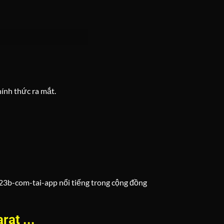
ính thức ra mắt.
123b-com-tai-app nổi tiếng trong cộng đồng
rat ...