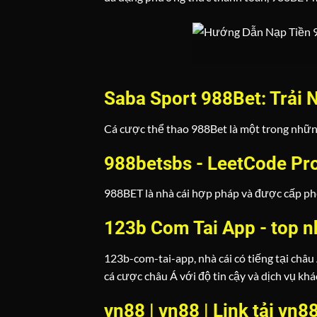
Saba Sport 988Bet: Trải
Cá cược thể thao 988Bet là một trong những
988betsbs - LeetCode Pro
988BET là nhà cái hợp pháp và được cấp phé
123b Com Tai App - top nhà
123b-com-tai-app, nhà cái có tiếng tại châu
cá cược châu Á với độ tin cậy và dịch vụ khá
vn88 | vn88 | Link tải vn8