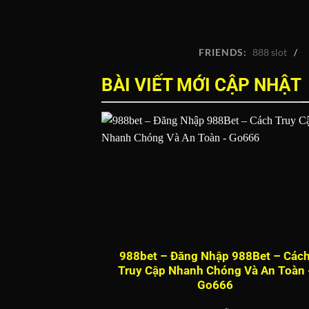
FRIENDS:
888 slot
BÀI VIẾT MỚI CẬP NHẬT
c đỉnh cao và
988bet – Đăng Nhập 988Bet – Các
thực
Truy Cập Nhanh Chóng Và An Toàn 
Go666
 và sứ mệnh đến